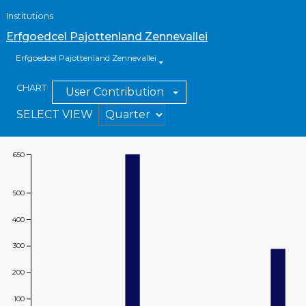
Institutions
Erfgoedcel Pajottenland Zennevallei
Erfgoedcel Pajottenland Zennevallei
CHART
User Contribution
SELECT VIEW
650
Value
500
400
300
200
100