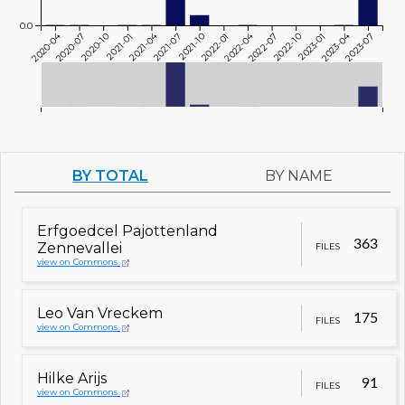
0.0
2020-04
2021-04
2022-04
2023-04
2020-07
2020-10
2021-01
2021-07
2021-10
2022-01
2022-07
2022-10
2023-01
2023-07
BY TOTAL
BY NAME
Erfgoedcel Pajottenland
363
Zennevallei
FILES
view on Commons
Leo Van Vreckem
175
FILES
view on Commons
Hilke Arijs
91
FILES
view on Commons