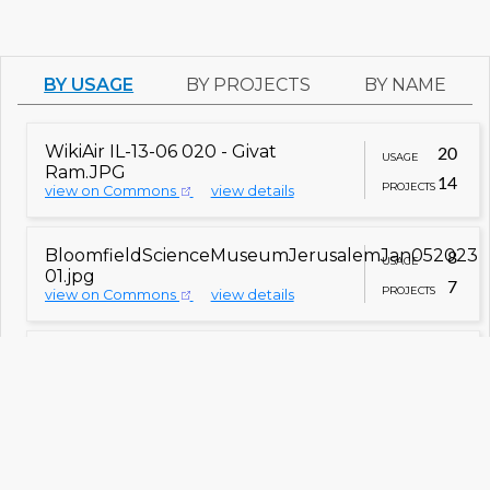
BY USAGE
BY PROJECTS
BY NAME
WikiAir IL-13-06 020 - Givat
20
USAGE
Ram.JPG
14
PROJECTS
view on Commons
view details
تلة الشيخ بدر
arwiki
جفعات رام
arzwiki
BloomfieldScienceMuseumJerusalemJan052023
8
USAGE
Giv'at Ram
cswiki
01.jpg
7
Givat Ram
PROJECTS
dawiki
view on Commons
view details
Givat Ram
enwiki
متحف العلوم بلومفيلد (القدس)
arwiki
Guivat Ram
eswiki
Bloomfield Science
PikiWiki Israel 5063 Science
enwiki
4
הכנסת
אצטדיון גבעת רם
גן וואהל
Museum
USAGE
Museum in Jerusalem.jpg
לוורדים
גבעת רם
משכן
מוזיאון המדע בירושלים
גבעת
4
hewiki
PROJECTS
view on Commons
view details
hewiki
האוניברסיטה
מוזיאון ישראל
הכנסת
רם
העברית בירושלים
Bloomfield Science Museum
enwiki
ירושלים/מרכז העיר החדש
hewikivoyage
Գիվատ Ռամ
Museo de las Ciencias
hywiki
Gerusalemme ovest
פרופ' פיטר הילמן.jpg
2
itwikivoyage
eswiki
USAGE
Bloomfield
기바트람
kowiki
view on Commons
view details
2
Bloomfield Science
PROJECTS