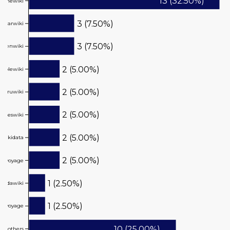
13 (32.50%)
hewiki
3 (7.50%)
arwiki
3 (7.50%)
enwiki
2 (5.00%)
implewiki
2 (5.00%)
ruwiki
2 (5.00%)
eswiki
2 (5.00%)
wikidata
2 (5.00%)
ikivoyage
1 (2.50%)
dawiki
1 (2.50%)
kivoyage
10 (25.00%)
others